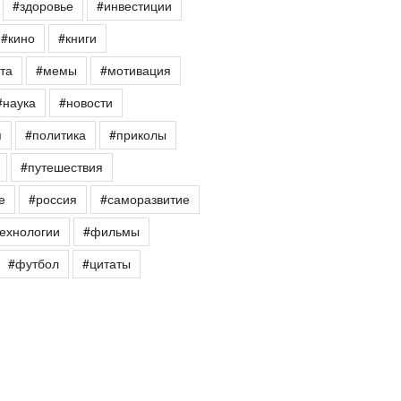
#здоровье
#инвестиции
#кино
#книги
та
#мемы
#мотивация
#наука
#новости
я
#политика
#приколы
#путешествия
е
#россия
#саморазвитие
ехнологии
#фильмы
#футбол
#цитаты