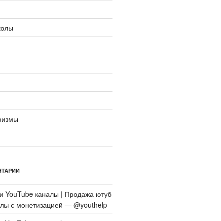
колы
ризмы
НТАРИИ
си
YouTube каналы | Продажа ютуб
алы с монетизацией — @youthelp