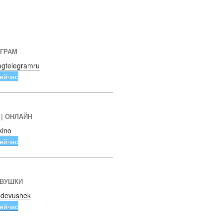
ЕГРАМ
ogtelegramru
ейчас
 | ОНЛАЙН
kino
ейчас
ЕВУШКИ
devushek
ейчас