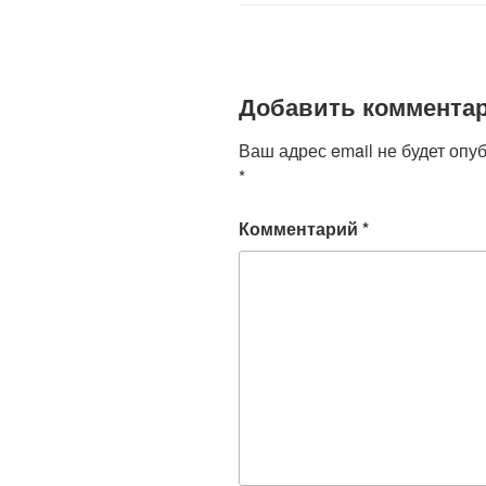
o
p
a
o
p
ss
k
ni
Добавить коммента
ki
Ваш адрес email не будет опу
*
Комментарий
*