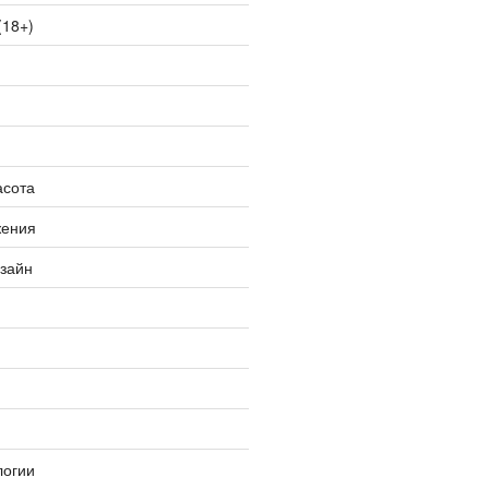
(18+)
асота
жения
изайн
логии