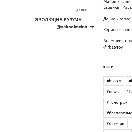
Marlon
к запи
каналов | Кан
Следующая
ДАЛЕЕ
запись
Денис
к запис
ЭВОЛЮЦИЯ РАЗУМА —
@schoolmelab
Кирилл
к запи
Анастасия
к з
@rbatyrov
#ТЕГИ
#bitcoin
#
#news
#Р
#Телеграм
#бесплатны
#биткоин