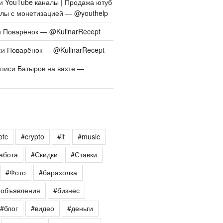
си
YouTube каналы | Продажа ютуб
алы с монетизацией — @youthelp
и
Поварёнок — @KulinarRecept
си
Поварёнок — @KulinarRecept
аписи
Батыров на вахте —
btc
#crypto
#it
#music
абота
#Скидки
#Ставки
#Фото
#барахолка
еобъявления
#бизнес
#блог
#видео
#деньги