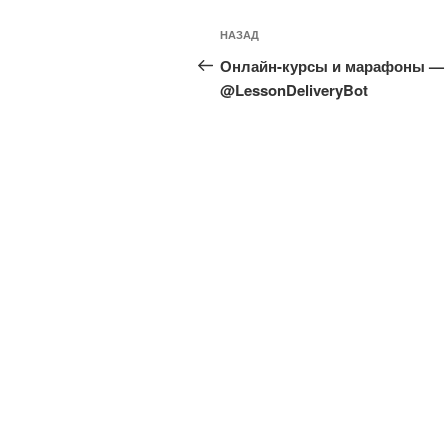
Навигация
Предыдущая
НАЗАД
по
запись:
Онлайн-курсы и марафоны —
записям
@LessonDeliveryBot