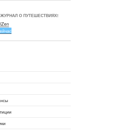
 ЖУРНАЛ О ПУТЕШЕСТВИЯХ!
lZen
ейчас
ансы
тиции
ики