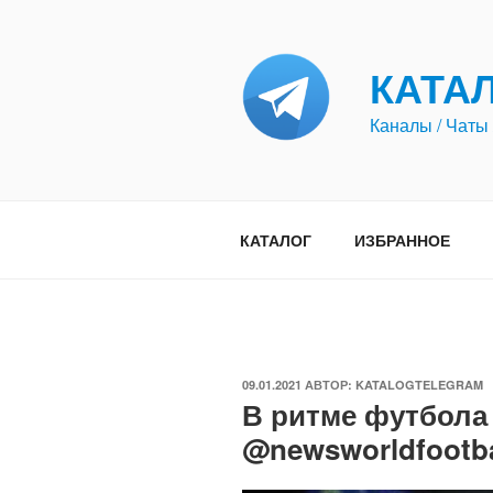
Перейти
к
содержимому
КАТА
Каналы / Чаты 
КАТАЛОГ
ИЗБРАННОЕ
ОПУБЛИКОВАНО
09.01.2021
АВТОР:
KATALOGTELEGRAM
В ритме футбола
@newsworldfootba