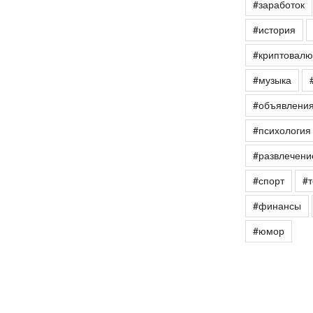
#заработок
#история
#криптовалю
#музыка
#объявлени
#психология
#развлечени
#спорт
#т
#финансы
#юмор