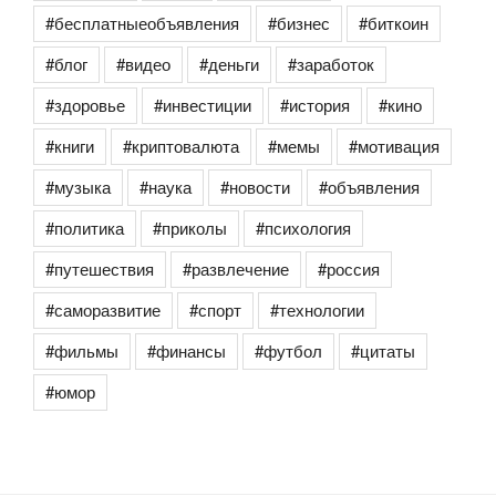
#бесплатныеобъявления
#бизнес
#биткоин
#блог
#видео
#деньги
#заработок
#здоровье
#инвестиции
#история
#кино
#книги
#криптовалюта
#мемы
#мотивация
#музыка
#наука
#новости
#объявления
#политика
#приколы
#психология
#путешествия
#развлечение
#россия
#саморазвитие
#спорт
#технологии
#фильмы
#финансы
#футбол
#цитаты
#юмор