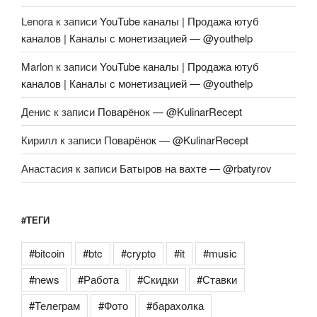
Lenora
к записи
YouTube каналы | Продажа ютуб
каналов | Каналы с монетизацией — @youthelp
Marlon
к записи
YouTube каналы | Продажа ютуб
каналов | Каналы с монетизацией — @youthelp
Денис
к записи
Поварёнок — @KulinarRecept
Кирилл
к записи
Поварёнок — @KulinarRecept
Анастасия
к записи
Батыров на вахте — @rbatyrov
#ТЕГИ
#bitcoin
#btc
#crypto
#it
#music
#news
#Работа
#Скидки
#Ставки
#Телеграм
#Фото
#барахолка