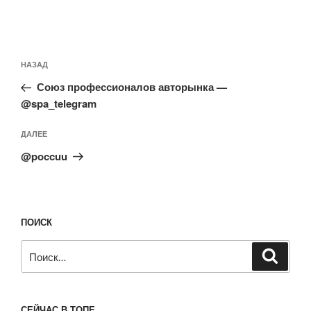
Навигация
Предыдущая
НАЗАД
по
запись:
записям
Союз профессионалов авторынка —
@spa_telegram
Следующая
ДАЛЕЕ
запись
@poccuu
ПОИСК
Искать:
Поиск
СЕЙЧАС В ТОПЕ