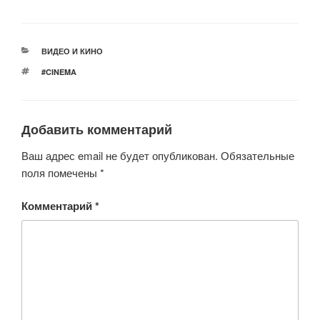
wi
a
h
b
d
K
tt
c
at
er
n
er
e
s
o
РУБРИКИ
ВИДЕО И КИНО
b
A
kl
МЕТКИ
#CINEMA
o
p
a
o
p
ss
Добавить комментарий
k
ni
ki
Ваш адрес email не будет опубликован.
Обязательные
поля помечены
*
Комментарий
*