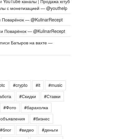
си
YouTube каналы | Продажа ютуб
алы с монетизацией — @youthelp
и
Поварёнок — @KulinarRecept
си
Поварёнок — @KulinarRecept
аписи
Батыров на вахте —
btc
#crypto
#it
#music
абота
#Скидки
#Ставки
#Фото
#барахолка
еобъявления
#бизнес
#блог
#видео
#деньги