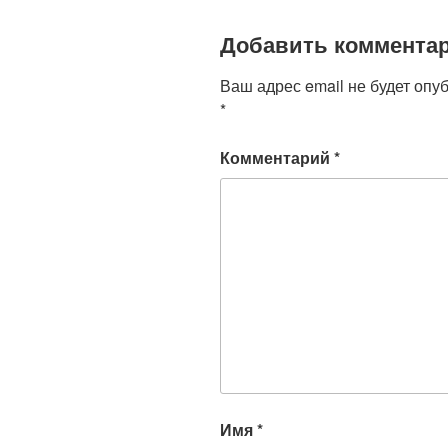
k
ni
Добавить коммента
ki
Ваш адрес email не будет опу
*
Комментарий
*
Имя
*