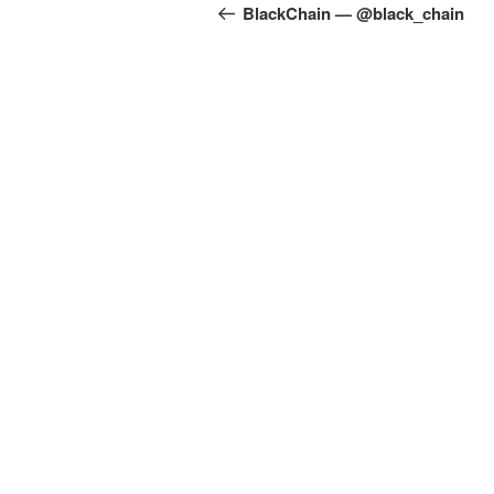
по
запись:
BlackChain — @black_chain
записям