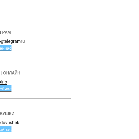
ЕГРАМ
ogtelegramru
ейчас
 | ОНЛАЙН
kino
ейчас
ЕВУШКИ
devushek
ейчас