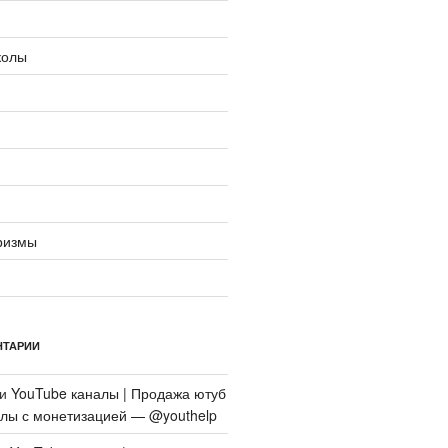
колы
ризмы
НТАРИИ
си
YouTube каналы | Продажа ютуб
алы с монетизацией — @youthelp