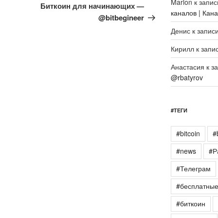
Marlon
к запи
запись
Биткоин для начинающих —
каналов | Кан
@bitbegineer
Денис
к запис
Кирилл
к запи
Анастасия
к з
@rbatyrov
#ТЕГИ
#bitcoin
#
#news
#Р
#Телеграм
#бесплатны
#биткоин