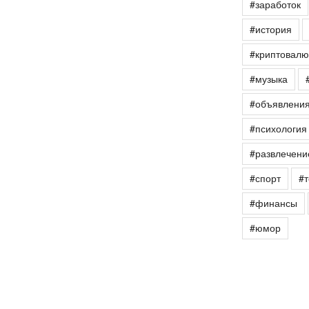
#заработок
#история
#криптовалю
#музыка
#объявлени
#психология
#развлечени
#спорт
#т
#финансы
#юмор