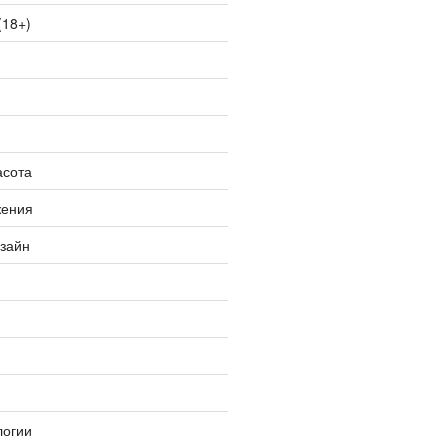
(18+)
асота
жения
изайн
логии