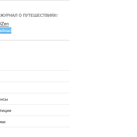
 ЖУРНАЛ О ПУТЕШЕСТВИЯХ!
lZen
ейчас
ансы
тиции
ики