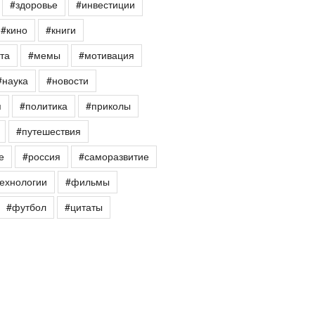
#здоровье
#инвестиции
#кино
#книги
та
#мемы
#мотивация
#наука
#новости
я
#политика
#приколы
#путешествия
е
#россия
#саморазвитие
ехнологии
#фильмы
#футбол
#цитаты