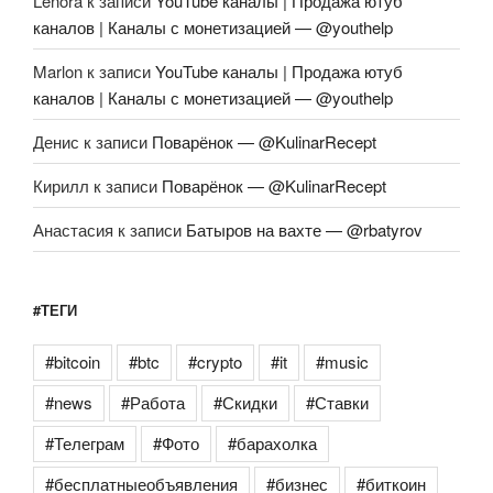
Lenora
к записи
YouTube каналы | Продажа ютуб
каналов | Каналы с монетизацией — @youthelp
Marlon
к записи
YouTube каналы | Продажа ютуб
каналов | Каналы с монетизацией — @youthelp
Денис
к записи
Поварёнок — @KulinarRecept
Кирилл
к записи
Поварёнок — @KulinarRecept
Анастасия
к записи
Батыров на вахте — @rbatyrov
#ТЕГИ
#bitcoin
#btc
#crypto
#it
#music
#news
#Работа
#Скидки
#Ставки
#Телеграм
#Фото
#барахолка
#бесплатныеобъявления
#бизнес
#биткоин