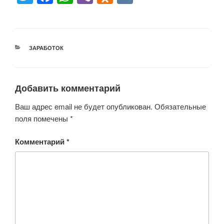
wi
a
h
b
d
K
tt
c
at
er
n
er
e
s
o
РУБРИКИ
ЗАРАБОТОК
b
A
kl
o
p
a
o
p
ss
Добавить комментарий
k
ni
Ваш адрес email не будет опубликован.
Обязательные
ki
поля помечены
*
Комментарий
*