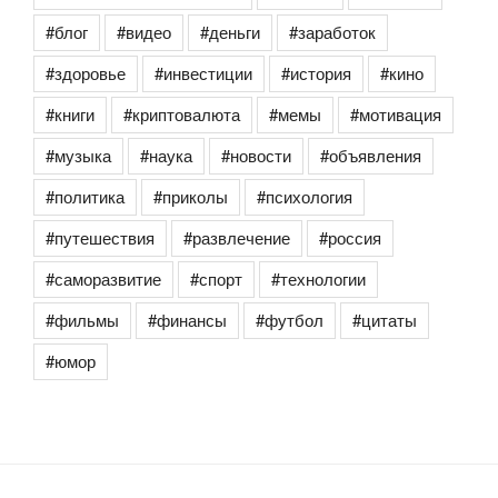
#блог
#видео
#деньги
#заработок
#здоровье
#инвестиции
#история
#кино
#книги
#криптовалюта
#мемы
#мотивация
#музыка
#наука
#новости
#объявления
#политика
#приколы
#психология
#путешествия
#развлечение
#россия
#саморазвитие
#спорт
#технологии
#фильмы
#финансы
#футбол
#цитаты
#юмор