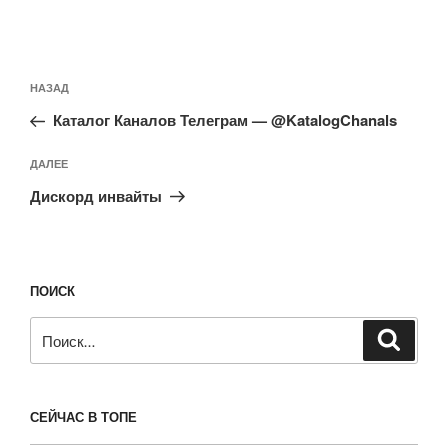
Навигация
Предыдущая
НАЗАД
по
запись:
записям
Каталог Каналов Телеграм — @KatalogChanals
Следующая
ДАЛЕЕ
запись
Дискорд инвайты
ПОИСК
Искать:
Поиск
СЕЙЧАС В ТОПЕ