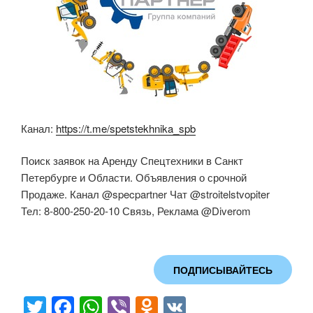
Канал:
https://t.me/spetstekhnika_spb
Поиск заявок на Аренду Спецтехники в Санкт
Петербурге и Области. Объявления о срочной
Продаже. Канал @specpartner Чат @stroitelstvopiter
Тел: 8-800-250-20-10 Связь, Реклама @Diverom
ПОДПИСЫВАЙТЕСЬ
T
F
W
Vi
O
V