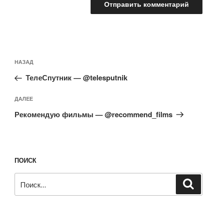
Навигация
Предыдущая
НАЗАД
по
запись:
записям
ТелеСпутник — @telesputnik
Следующая
ДАЛЕЕ
запись
Рекомендую фильмы — @recommend_films
ПОИСК
Искать:
Поиск