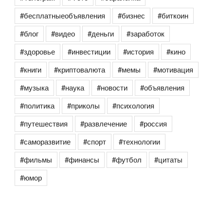
#бесплатныеобъявления
#бизнес
#биткоин
#блог
#видео
#деньги
#заработок
#здоровье
#инвестиции
#история
#кино
#книги
#криптовалюта
#мемы
#мотивация
#музыка
#наука
#новости
#объявления
#политика
#приколы
#психология
#путешествия
#развлечение
#россия
#саморазвитие
#спорт
#технологии
#фильмы
#финансы
#футбол
#цитаты
#юмор