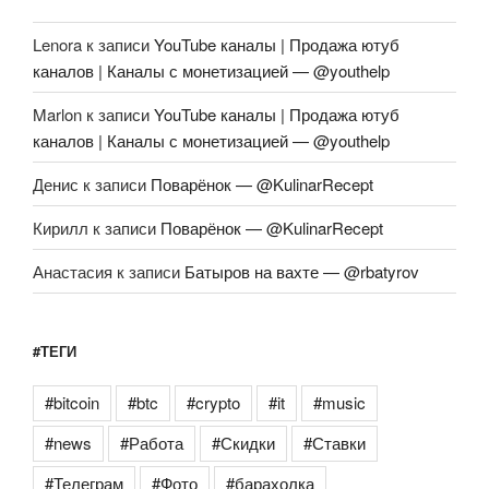
Lenora
к записи
YouTube каналы | Продажа ютуб
каналов | Каналы с монетизацией — @youthelp
Marlon
к записи
YouTube каналы | Продажа ютуб
каналов | Каналы с монетизацией — @youthelp
Денис
к записи
Поварёнок — @KulinarRecept
Кирилл
к записи
Поварёнок — @KulinarRecept
Анастасия
к записи
Батыров на вахте — @rbatyrov
#ТЕГИ
#bitcoin
#btc
#crypto
#it
#music
#news
#Работа
#Скидки
#Ставки
#Телеграм
#Фото
#барахолка