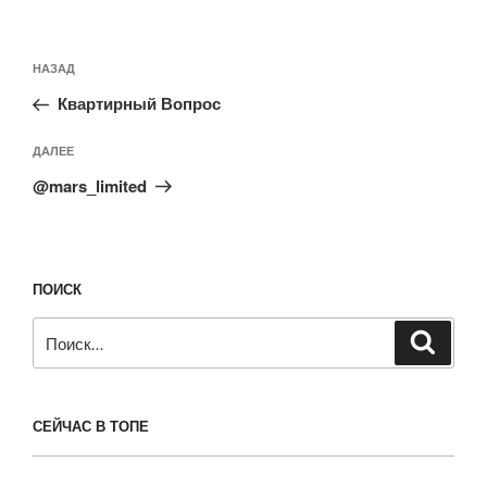
Навигация
Предыдущая
НАЗАД
по
запись:
записям
Квартирный Вопрос
Следующая
ДАЛЕЕ
запись
@mars_limited
ПОИСК
Искать:
Поиск
СЕЙЧАС В ТОПЕ