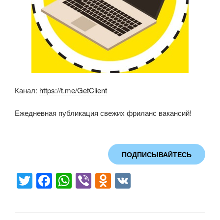
Канал:
https://t.me/GetClient
Ежедневная публикация свежих фриланс вакансий!
ПОДПИСЫВАЙТЕСЬ
T
F
W
Vi
O
V
wi
a
h
b
d
K
tt
c
at
er
n