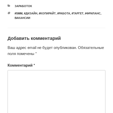
er
e
s
o
РУБРИКИ
ЗАРАБОТОК
b
A
kl
МЕТКИ
#SMM
,
#ДИЗАЙН
,
#КОПИРАЙТ
,
#РАБОТА
,
#ТАРГЕТ
,
#ФРИЛАНС
,
o
p
a
ВАКАНСИИ
o
p
ss
k
ni
Добавить комментарий
ki
Ваш адрес email не будет опубликован.
Обязательные
поля помечены
*
Комментарий
*