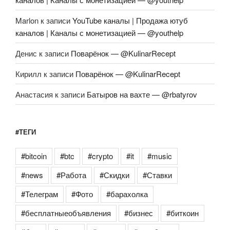
Marlon
к записи
YouTube каналы | Продажа ютуб
каналов | Каналы с монетизацией — @youthelp
Денис
к записи
Поварёнок — @KulinarRecept
Кирилл
к записи
Поварёнок — @KulinarRecept
Анастасия
к записи
Батыров на вахте — @rbatyrov
#ТЕГИ
#bitcoin
#btc
#crypto
#it
#music
#news
#Работа
#Скидки
#Ставки
#Телеграм
#Фото
#барахолка
#бесплатныеобъявления
#бизнес
#биткоин