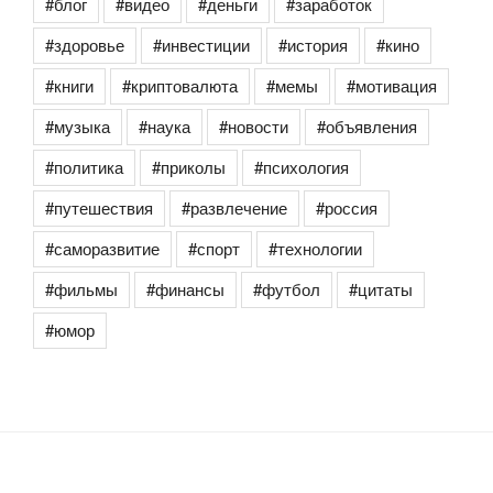
#блог
#видео
#деньги
#заработок
#здоровье
#инвестиции
#история
#кино
#книги
#криптовалюта
#мемы
#мотивация
#музыка
#наука
#новости
#объявления
#политика
#приколы
#психология
#путешествия
#развлечение
#россия
#саморазвитие
#спорт
#технологии
#фильмы
#финансы
#футбол
#цитаты
#юмор