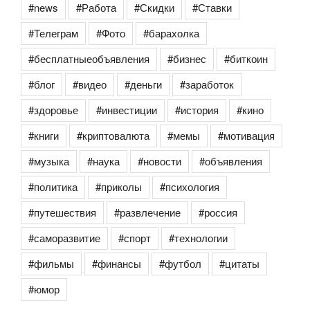
#news
#Работа
#Скидки
#Ставки
#Телеграм
#Фото
#барахолка
#бесплатныеобъявления
#бизнес
#биткоин
#блог
#видео
#деньги
#заработок
#здоровье
#инвестиции
#история
#кино
#книги
#криптовалюта
#мемы
#мотивация
#музыка
#наука
#новости
#объявления
#политика
#приколы
#психология
#путешествия
#развлечение
#россия
#саморазвитие
#спорт
#технологии
#фильмы
#финансы
#футбол
#цитаты
#юмор