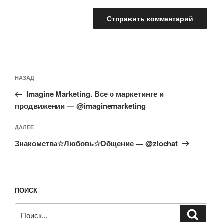
Навигация
Предыдущая
НАЗАД
по
запись:
записям
Imagine Marketing. Все о маркетинге и
продвижении — @imaginemarketing
Следующая
ДАЛЕЕ
запись
Знакомства☆Любовь☆Общение — @zlochat
ПОИСК
Искать:
Поиск