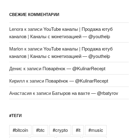
СВЕЖИЕ КОММЕНТАРИИ
Lenora
к записи
YouTube каналы | Продажа ютуб
каналов | Каналы с монетизацией — @youthelp
Marlon
к записи
YouTube каналы | Продажа ютуб
каналов | Каналы с монетизацией — @youthelp
Денис
к записи
Поварёнок — @KulinarRecept
Кирилл
к записи
Поварёнок — @KulinarRecept
Анастасия
к записи
Батыров на вахте — @rbatyrov
#ТЕГИ
#bitcoin
#btc
#crypto
#it
#music