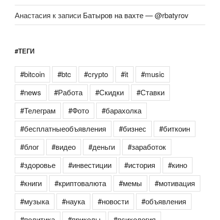
Анастасия
к записи
Батыров на вахте — @rbatyrov
#ТЕГИ
#bitcoin
#btc
#crypto
#it
#music
#news
#Работа
#Скидки
#Ставки
#Телеграм
#Фото
#барахолка
#бесплатныеобъявления
#бизнес
#биткоин
#блог
#видео
#деньги
#заработок
#здоровье
#инвестиции
#история
#кино
#книги
#криптовалюта
#мемы
#мотивация
#музыка
#наука
#новости
#объявления
#политика
#приколы
#психология