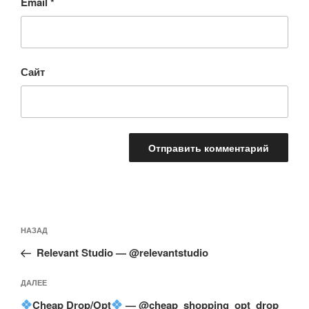
Email
*
Сайт
Навигация
Предыдущая
НАЗАД
по
запись:
записям
Relevant Studio — @relevantstudio
Следующая
ДАЛЕЕ
запись
Cheap Drop/Opt
— @cheap_shopping_opt_drop