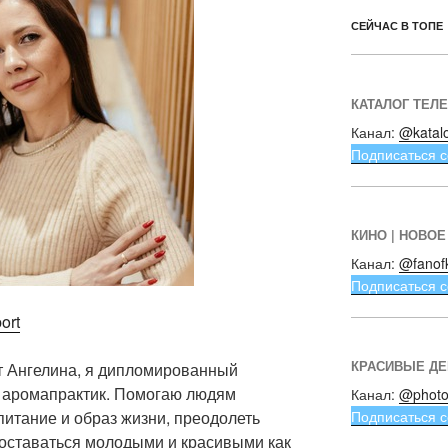
СЕЙЧАС В ТОПЕ
КАТАЛОГ ТЕЛ
Канал:
@katal
Подписаться с
КИНО | НОВОЕ
Канал:
@fanof
Подписаться с
ort
КРАСИВЫЕ Д
т Ангелина, я дипломированный
 аромапрактик. Помогаю людям
Канал:
@photo
Подписаться с
питание и образ жизни, преодолеть
 оставаться молодыми и красивыми как