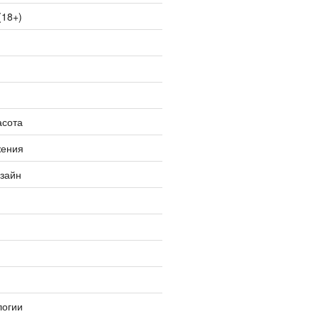
(18+)
асота
жения
изайн
логии