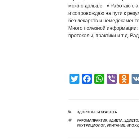
можно дольше.
Работаю с 
и сопровождаю на пути к резу
без лекарств и немедекамент
Много полезной информации: 
протоколы, практики и т.д. Ра
T
F
W
Vi
O
wi
a
h
b
d
tt
c
at
er
n
er
e
s
o
РУБРИКИ
ЗДОРОВЬЕ И КРАСОТА
b
A
kl
МЕТКИ
#АРОМАПРАКТИК
,
#ДИЕТА
,
#ДИЕТО
o
p
a
#НУТРИЦИОЛОГ
,
#ПИТАНИЕ
,
#ПОХУ
o
p
ss