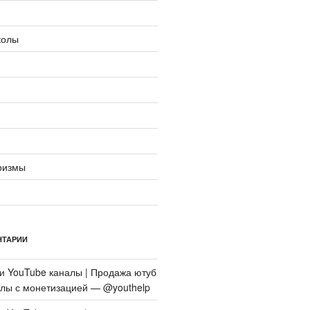
колы
ризмы
НТАРИИ
си
YouTube каналы | Продажа ютуб
алы с монетизацией — @youthelp