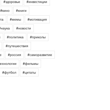
#здоровье
#инвестиции
#кино
#книги
та
#мемы
#мотивация
#наука
#новости
я
#политика
#приколы
#путешествия
е
#россия
#саморазвитие
ехнологии
#фильмы
#футбол
#цитаты