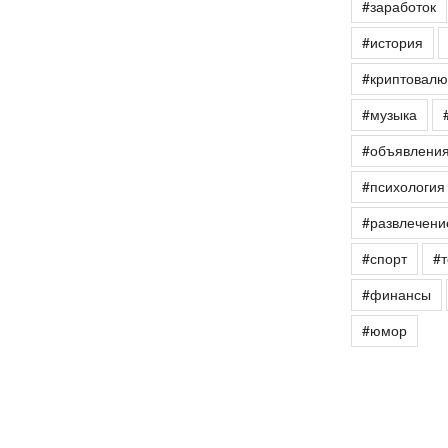
#заработок
#история
#криптовалю
#музыка
#объявлени
#психология
#развлечени
#спорт
#т
#финансы
#юмор