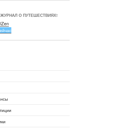
 ЖУРНАЛ О ПУТЕШЕСТВИЯХ!
lZen
ейчас
ансы
тиции
ики