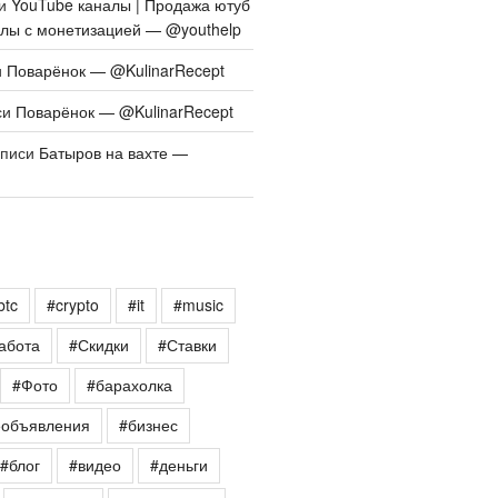
си
YouTube каналы | Продажа ютуб
алы с монетизацией — @youthelp
и
Поварёнок — @KulinarRecept
си
Поварёнок — @KulinarRecept
аписи
Батыров на вахте —
btc
#crypto
#it
#music
абота
#Скидки
#Ставки
#Фото
#барахолка
еобъявления
#бизнес
#блог
#видео
#деньги