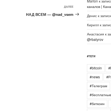
Marlon
к запи
каналов | Кан
Следующая
ДАЛЕЕ
запись
НАД ВСЕМ — @nad_vsem
Денис
к запис
Кирилл
к запи
Анастасия
к з
@rbatyrov
#ТЕГИ
#bitcoin
#
#news
#Р
#Телеграм
#бесплатны
#биткоин