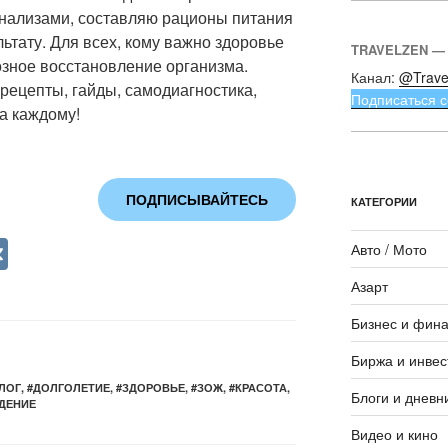
анализами, составляю рационы питания
льтату. Для всех, кому важно здоровье
TRAVELZEN —
озное восстановление организма.
Канал:
@Trave
рецепты, гайды, самодиагностика,
Подписаться с
да каждому!
ПОДПИСЫВАЙТЕСЬ
КАТЕГОРИИ
V
Авто / Мото
K
Азарт
Бизнес и фин
Биржа и инвес
ЛОГ
,
#ДОЛГОЛЕТИЕ
,
#ЗДОРОВЬЕ
,
#ЗОЖ
,
#КРАСОТА
,
Блоги и дневн
ДЕНИЕ
Видео и кино