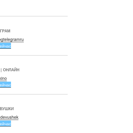
ЕГРАМ
ogtelegramru
ейчас
 | ОНЛАЙН
kino
ейчас
ЕВУШКИ
devushek
ейчас