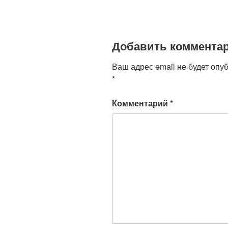
k
ni
ki
Добавить коммента
Ваш адрес email не будет опу
*
Комментарий
*