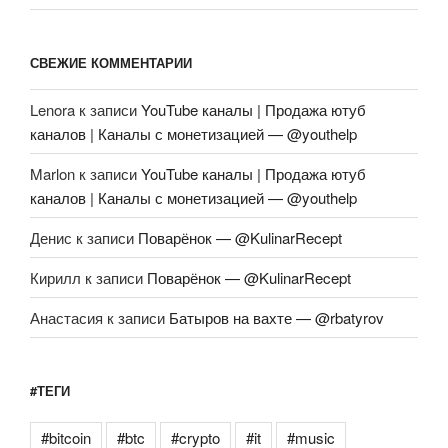
СВЕЖИЕ КОММЕНТАРИИ
Lenora
к записи
YouTube каналы | Продажа ютуб
каналов | Каналы с монетизацией — @youthelp
Marlon
к записи
YouTube каналы | Продажа ютуб
каналов | Каналы с монетизацией — @youthelp
Денис
к записи
Поварёнок — @KulinarRecept
Кирилл
к записи
Поварёнок — @KulinarRecept
Анастасия
к записи
Батыров на вахте — @rbatyrov
#ТЕГИ
#bitcoin
#btc
#crypto
#it
#music