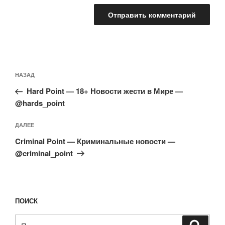
Навигация
Предыдущая
НАЗАД
по
запись:
записям
Hard Point — 18+ Новости жести в Мире —
@hards_point
Следующая
ДАЛЕЕ
запись
Criminal Point — Криминальные новости —
@criminal_point
ПОИСК
Искать:
Поиск