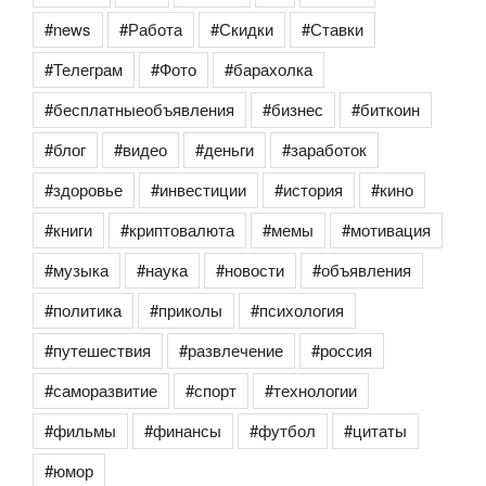
#news
#Работа
#Скидки
#Ставки
#Телеграм
#Фото
#барахолка
#бесплатныеобъявления
#бизнес
#биткоин
#блог
#видео
#деньги
#заработок
#здоровье
#инвестиции
#история
#кино
#книги
#криптовалюта
#мемы
#мотивация
#музыка
#наука
#новости
#объявления
#политика
#приколы
#психология
#путешествия
#развлечение
#россия
#саморазвитие
#спорт
#технологии
#фильмы
#финансы
#футбол
#цитаты
#юмор