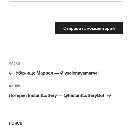
Навигация
Предыдущая
НАЗАД
по
запись:
записям
Убежище Марвел — @vselenayamarvel
Следующая
ДАЛЕЕ
запись
Лотерея InstantLottery — @InstantLotteryBot
ПОИСК