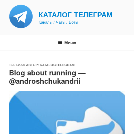
Перейти
к
КАТАЛОГ ТЕЛЕГРАМ
содержимому
Каналы / Чаты / Боты
Меню
ОПУБЛИКОВАНО
16.01.2020
АВТОР:
KATALOGTELEGRAM
Blog about running —
@androshchukandrii