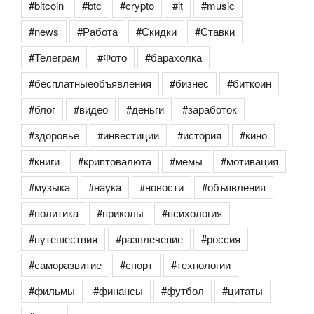
#bitcoin
#btc
#crypto
#it
#music
#news
#Работа
#Скидки
#Ставки
#Телеграм
#Фото
#барахолка
#бесплатныеобъявления
#бизнес
#биткоин
#блог
#видео
#деньги
#заработок
#здоровье
#инвестиции
#история
#кино
#книги
#криптовалюта
#мемы
#мотивация
#музыка
#наука
#новости
#объявления
#политика
#приколы
#психология
#путешествия
#развлечение
#россия
#саморазвитие
#спорт
#технологии
#фильмы
#финансы
#футбол
#цитаты