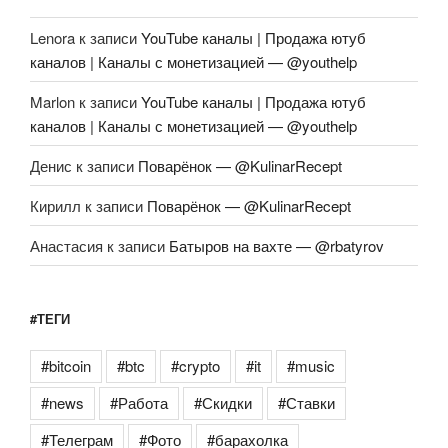
Lenora
к записи
YouTube каналы | Продажа ютуб
каналов | Каналы с монетизацией — @youthelp
Marlon
к записи
YouTube каналы | Продажа ютуб
каналов | Каналы с монетизацией — @youthelp
Денис
к записи
Поварёнок — @KulinarRecept
Кирилл
к записи
Поварёнок — @KulinarRecept
Анастасия
к записи
Батыров на вахте — @rbatyrov
#ТЕГИ
#bitcoin
#btc
#crypto
#it
#music
#news
#Работа
#Скидки
#Ставки
#Телеграм
#Фото
#барахолка