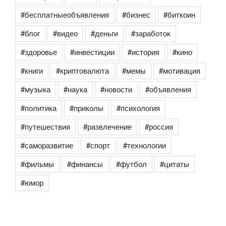
#бесплатныеобъявления
#бизнес
#биткоин
#блог
#видео
#деньги
#заработок
#здоровье
#инвестиции
#история
#кино
#книги
#криптовалюта
#мемы
#мотивация
#музыка
#наука
#новости
#объявления
#политика
#приколы
#психология
#путешествия
#развлечение
#россия
#саморазвитие
#спорт
#технологии
#фильмы
#финансы
#футбол
#цитаты
#юмор