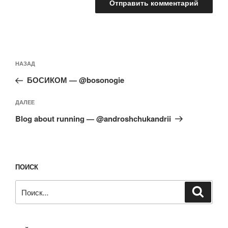
Навигация
Предыдущая
НАЗАД
по
запись:
записям
БОСИКОМ — @bosonogie
Следующая
ДАЛЕЕ
запись
Blog about running — @androshchukandrii
ПОИСК
Искать:
Поиск