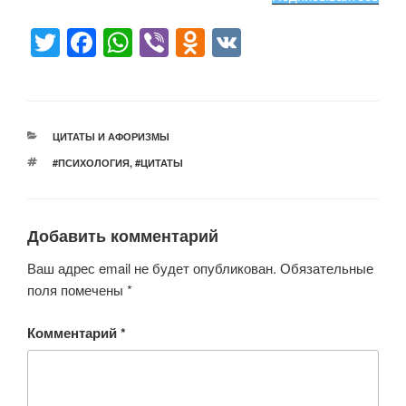
T
F
W
Vi
O
V
wi
a
h
b
d
K
tt
c
at
er
n
er
e
s
o
РУБРИКИ
ЦИТАТЫ И АФОРИЗМЫ
b
A
kl
МЕТКИ
#ПСИХОЛОГИЯ
,
#ЦИТАТЫ
o
p
a
o
p
ss
Добавить комментарий
k
ni
ki
Ваш адрес email не будет опубликован.
Обязательные
поля помечены
*
Комментарий
*