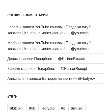
СВЕЖИЕ КОММЕНТАРИИ
Lenora
к записи
YouTube каналы | Продажа ютуб
каналов | Каналы с монетизацией — @youthelp
Marlon
к записи
YouTube каналы | Продажа ютуб
каналов | Каналы с монетизацией — @youthelp
Денис
к записи
Поварёнок — @KulinarRecept
Кирилл
к записи
Поварёнок — @KulinarRecept
Анастасия
к записи
Батыров на вахте — @rbatyrov
#ТЕГИ
#bitcoin
#btc
#crypto
#it
#music