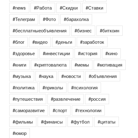
#news
#Работа
#Скидки
#Ставки
#Телеграм
#Фото
#барахолка
#бесплатныеобъявления
#бизнес
#биткоин
#блог
#видео
#деньги
#заработок
#здоровье
#инвестиции
#история
#кино
#книги
#криптовалюта
#мемы
#мотивация
#музыка
#наука
#новости
#объявления
#политика
#приколы
#психология
#путешествия
#развлечение
#россия
#саморазвитие
#спорт
#технологии
#фильмы
#финансы
#футбол
#цитаты
#юмор