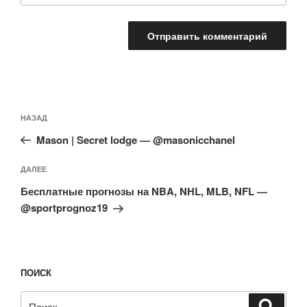
Навигация
Предыдущая
НАЗАД
по
запись:
записям
Mason | Secret lodge — @masonicchanel
Следующая
ДАЛЕЕ
запись
Бесплатные прогнозы на NBA, NHL, MLB, NFL —
@sportprognoz19
ПОИСК
Искать:
Поиск