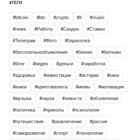
#ТЕГИ
#bitcoin
#btc
#crypto
#it
#music
#news
#Работа
#Скидки
#Ставки
#Телеграм
#Фото
#барахолка
#бесплатныеобъявления
#бизнес
#биткоин
#блог
#видео
#деньги
#заработок
#здоровье
#инвестиции
#история
#кино
#книги
#криптовалюта
#мемы
#мотивация
#музыка
#наука
#новости
#объявления
#политика
#приколы
#психология
#путешествия
#развлечение
#россия
#саморазвитие
#спорт
#технологии