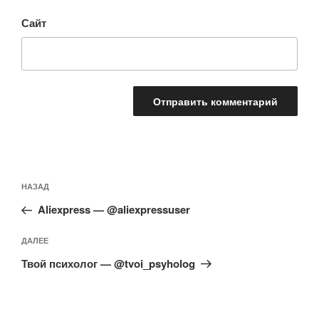
Сайт
Навигация
Предыдущая
НАЗАД
по
запись:
записям
Aliexpress — @aliexpressuser
Следующая
ДАЛЕЕ
запись
Твой психолог — @tvoi_psyholog