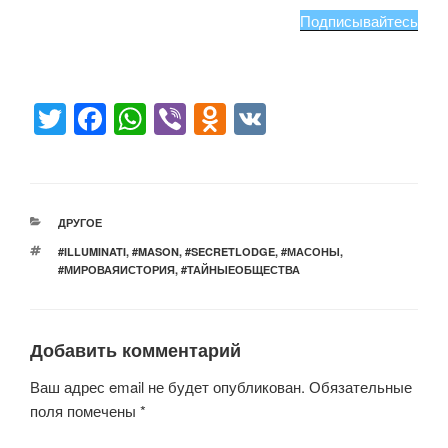
Подписывайтесь
T
F
W
Vi
O
V
wi
a
h
b
d
K
tt
c
at
er
n
er
e
s
o
РУБРИКИ
ДРУГОЕ
b
A
kl
МЕТКИ
#ILLUMINATI
,
#MASON
,
#SECRETLODGE
,
#МАСОНЫ
,
o
p
a
#МИРОВАЯИСТОРИЯ
,
#ТАЙНЫЕОБЩЕСТВА
o
p
ss
k
ni
Добавить комментарий
ki
Ваш адрес email не будет опубликован.
Обязательные
поля помечены
*