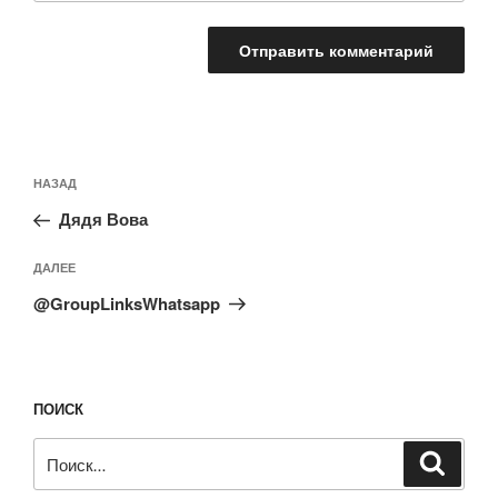
Навигация
Предыдущая
НАЗАД
по
запись:
записям
Дядя Вова
Следующая
ДАЛЕЕ
запись
@GroupLinksWhatsapp
ПОИСК
Искать:
Поиск