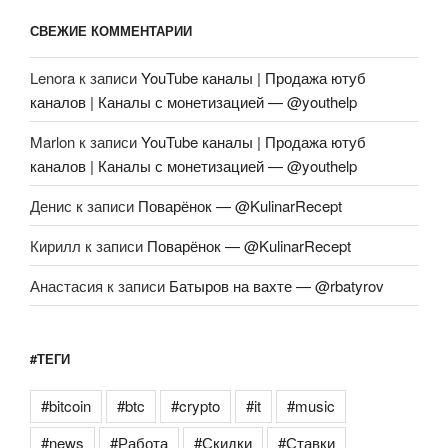
СВЕЖИЕ КОММЕНТАРИИ
Lenora
к записи
YouTube каналы | Продажа ютуб
каналов | Каналы с монетизацией — @youthelp
Marlon
к записи
YouTube каналы | Продажа ютуб
каналов | Каналы с монетизацией — @youthelp
Денис
к записи
Поварёнок — @KulinarRecept
Кирилл
к записи
Поварёнок — @KulinarRecept
Анастасия
к записи
Батыров на вахте — @rbatyrov
#ТЕГИ
#bitcoin
#btc
#crypto
#it
#music
#news
#Работа
#Скидки
#Ставки