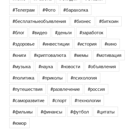
#Телеграм
#Фото
#барахолка
#бесплатныеобъявления
#бизнес
#биткоин
#блог
#видео
#деньги
#заработок
#здоровье
#инвестиции
#история
#кино
#книги
#криптовалюта
#мемы
#мотивация
#музыка
#наука
#новости
#объявления
#политика
#приколы
#психология
#путешествия
#развлечение
#россия
#саморазвитие
#спорт
#технологии
#фильмы
#финансы
#футбол
#цитаты
#юмор