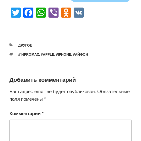
T
F
W
Vi
O
V
wi
a
h
b
d
K
tt
c
at
er
n
er
e
s
o
РУБРИКИ
ДРУГОЕ
b
A
kl
МЕТКИ
#14PROMAX
,
#APPLE
,
#IPHONE
,
#АЙФОН
o
p
a
o
p
ss
Добавить комментарий
k
ni
ki
Ваш адрес email не будет опубликован.
Обязательные
поля помечены
*
Комментарий
*