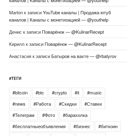
каналов | Каналы с монетизацией — @youthelp
Marlon
к записи
YouTube каналы | Продажа ютуб
каналов | Каналы с монетизацией — @youthelp
Денис
к записи
Поварёнок — @KulinarRecept
Кирилл
к записи
Поварёнок — @KulinarRecept
Анастасия
к записи
Батыров на вахте — @rbatyrov
#ТЕГИ
#bitcoin
#btc
#crypto
#it
#music
#news
#Работа
#Скидки
#Ставки
#Телеграм
#Фото
#барахолка
#бесплатныеобъявления
#бизнес
#биткоин