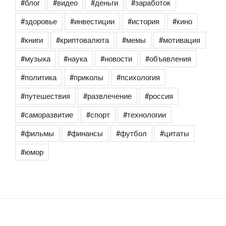
#блог
#видео
#деньги
#заработок
#здоровье
#инвестиции
#история
#кино
#книги
#криптовалюта
#мемы
#мотивация
#музыка
#наука
#новости
#объявления
#политика
#приколы
#психология
#путешествия
#развлечение
#россия
#саморазвитие
#спорт
#технологии
#фильмы
#финансы
#футбол
#цитаты
#юмор