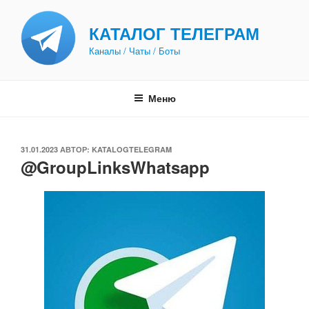
Перейти
к
КАТАЛОГ ТЕЛЕГРАМ
содержимому
Каналы / Чаты / Боты
Меню
ОПУБЛИКОВАНО
31.01.2023
АВТОР:
KATALOGTELEGRAM
@GroupLinksWhatsapp