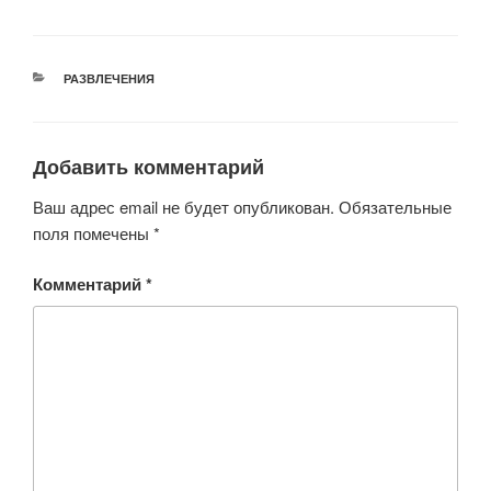
wi
a
h
b
d
K
tt
c
at
er
n
er
e
s
o
РУБРИКИ
РАЗВЛЕЧЕНИЯ
b
A
kl
o
p
a
o
p
ss
Добавить комментарий
k
ni
Ваш адрес email не будет опубликован.
Обязательные
ki
поля помечены
*
Комментарий
*