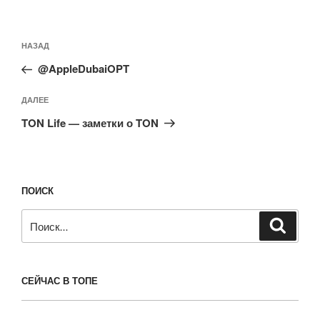
Навигация
Предыдущая
НАЗАД
по
запись:
записям
@AppleDubaiOPT
Следующая
ДАЛЕЕ
запись
TON Life — заметки о TON
ПОИСК
Искать:
Поиск
СЕЙЧАС В ТОПЕ