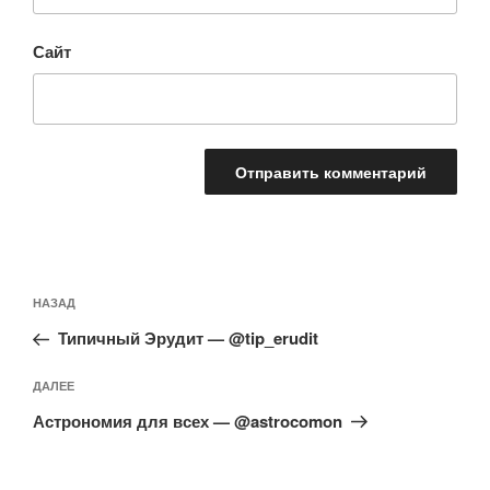
Сайт
Навигация
Предыдущая
НАЗАД
по
запись:
записям
Типичный Эрудит — @tip_erudit
Следующая
ДАЛЕЕ
запись
Астрономия для всех — @astrocomon