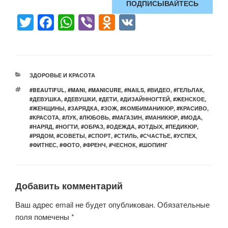
ПОДПИСЫВАЙТЕСЬ
T
F
W
Vi
O
V
wi
a
h
b
d
K
tt
c
at
er
n
er
e
s
o
РУБРИКИ
ЗДОРОВЬЕ И КРАСОТА
b
A
kl
МЕТКИ
#BEAUTIFUL
,
#MANI
,
#MANICURE
,
#NAILS
,
#ВИДЕО
,
#ГЕЛЬЛАК
,
o
p
a
#ДЕВУШКА
,
#ДЕВУШКИ
,
#ДЕТИ
,
#ДИЗАЙННОГТЕЙ
,
#ЖЕНСКОЕ
,
#ЖЕНЩИНЫ
,
#ЗАРЯДКА
,
#ЗОЖ
,
#КОМБИМАНИКЮР
,
#КРАСИВО
,
o
p
ss
#КРАСОТА
,
#ЛУК
,
#ЛЮБОВЬ
,
#МАГАЗИН
,
#МАНИКЮР
,
#МОДА
,
#НАРЯД
,
#НОГТИ
,
#ОБРАЗ
,
#ОДЕЖДА
,
#ОТДЫХ
,
#ПЕДИКЮР
,
k
ni
#РЯДОМ
,
#СОВЕТЫ
,
#СПОРТ
,
#СТИЛЬ
,
#СЧАСТЬЕ
,
#УСПЕХ
,
#ФИТНЕС
,
#ФОТО
,
#ФРЕНЧ
,
#ЧЕСНОК
ki
,
#ШОПИНГ
Добавить комментарий
Ваш адрес email не будет опубликован.
Обязательные
поля помечены
*